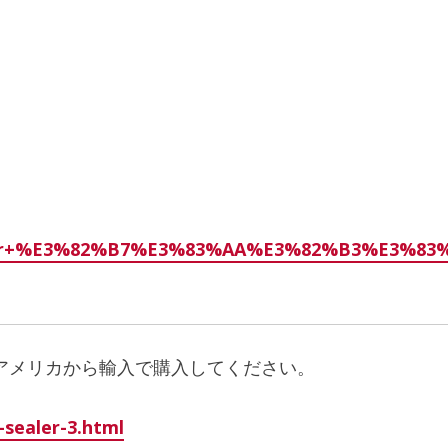
Maillefer+%E3%82%B7%E3%83%AA%E3%82%B3
業者またはアメリカから輸入で購入してください。
-sealer-3.html