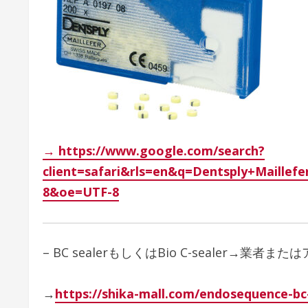
→ https://www.google.com/search?
client=safari&rls=en&q=Dentsply+
8&oe=UTF-8
– BC sealerもしくはBio C-sealer→
→
https://shika-mall.com/endosequence-bc