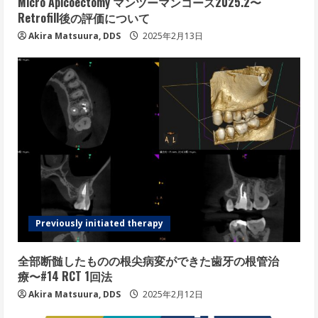
Micro Apicoectomy マンツーマンコース2025.2〜
Retrofill後の評価について
Akira Matsuura, DDS
2025年2月13日
Previously initiated therapy
全部断髄したものの根尖病変ができた歯牙の根管治
療〜#14 RCT 1回法
Akira Matsuura, DDS
2025年2月12日