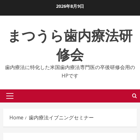
Skip
2026年8月9日
to
content
まつうら歯内療法研
修会
歯内療法に特化した米国歯内療法専門医の卒後研修会用の
HPです
Primary
Menu
Home
歯内療法イブニングセミナー